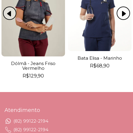
EU QUERO
EU QUERO
Bata Elisa - Marinho
Dólmã - Jeans Friso
R$68,90
Vermelho
R$129,90
Atendimento
(82) 99122-2194
(82) 99122-2194