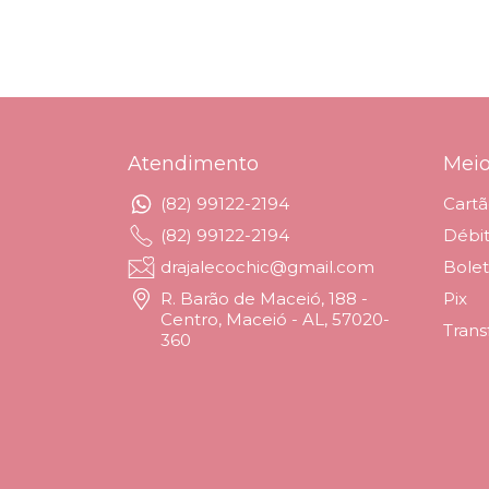
Atendimento
Mei
(82) 99122-2194
Cartã
(82) 99122-2194
Débi
drajalecochic@gmail.com
Bole
R. Barão de Maceió, 188 -
Pix
Centro, Maceió - AL, 57020-
Trans
360