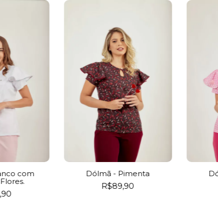
anco com
Dólmã - Pimenta
Dó
Flores.
R$89,90
,90