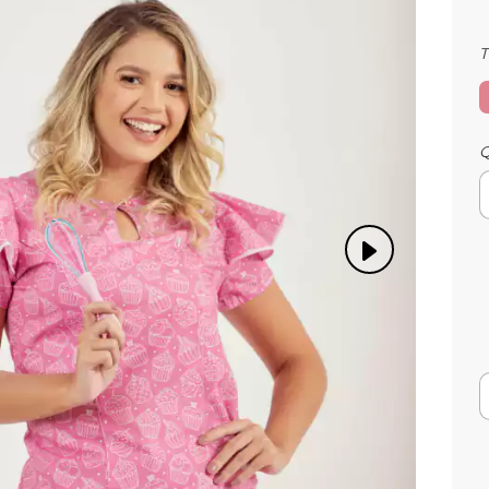
Q
F
E